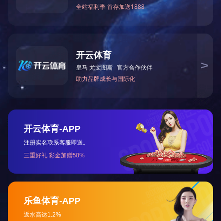
3、将电源打开，查看振动盘输送速度是否达到要求;
4、若没有达到要求，不断开电源，将锁付弹片之固定螺丝松
脱任意一支，查看振动速度变化;
5、若松脱弹片固定螺丝，振动速度变快，则表示弹片太厚，
适度减少弹片数量或弹片厚度后再进行步骤4，再次调试；
6、若松脱弹片固定螺丝，振动速度变慢，则表示弹片太薄，
适度增加弹片数量或厚度后，再进行步骤4，再次调试；
7、若步骤4的调整，振动速度变化不大时，则表示已完成弹片
调整;
8、电磁铁要对齐，间隙在1-1.5毫米，间隙要平行。
想要了解
福州自动振动盘
的定制价格，可以联系振动盘厂家道