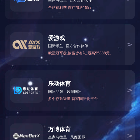
精密振动盘
螺丝振动盘
自动振动盘
您所在的位置：
荣耀体育rongyao(中国)
>
产品中心
>
电子五金/
塑料类精密振动盘
自动振动盘
自动振动盘调整步骤与要点：
1、确认振动本体位于盘面确实锁固;
2、将控制器按钮调至中间位置或调到数字130~180;