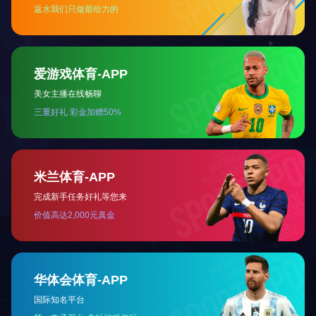
同机械，会给你详细的报价表。
（此内容由
www.steamboatwhistle.com
提供）
上一条:
螺丝振动盘
下一条:
自动送料振动盘
相关产品
精密振动盘
自动送料振动盘
版权所有
福建道同机械有限公司
（
www.steamboatwhistle.com
）电话：15392003981 地址：福州
市仓山区连坂村连坂新村4号
备案号:
闽ICP备18023914号-1