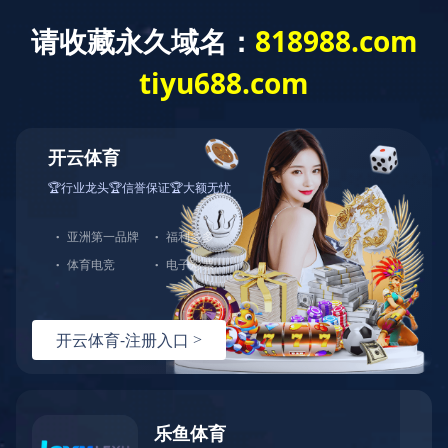
荣耀体育rongyao(中国)
视觉检测设备
振动盘
电子五金/塑料类精密振动
盘
食品/医药/小商品类振动
盘
振动顶盘展示
振动盘辅助设备展示
涂层举例
非标自动化产品
振动盘展示
振动底座展示
控制器展示
行业用途展示
新闻资讯
公司动态
振动盘知识
关于我们