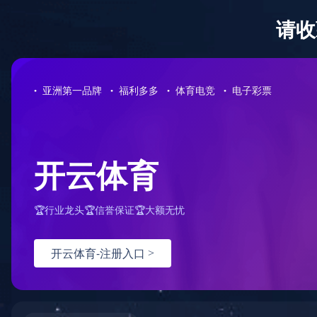
荣耀体育rongyao(中国)
视觉检测设备
振动盘
电子五金/塑料类精密振动
盘
食品/医药/小商品类振动
盘
振动顶盘展示
振动盘辅助设备展示
涂层举例
非标自动化产品
振动盘展示
振动底座展示
控制器展示
行业用途展示
新闻资讯
公司动态
振动盘知识
关于我们