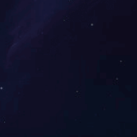
说，使用五级螺栓可以确保持久的硬度。
安装法兰b .螺旋轨道c .返回板底部d、吊索、侧壁和
没有拧紧和闭合，导致与安装台难以接触，因此必须重新
安装或移动顶板时，使用铁管作为辅助扳手。(扭矩扳手，
被轻轻地拉到装载的进料导轨上，也可以使用另一个千斤
。进料器必须保持水平，以确保进料顺畅。
一条：
螺丝振动盘速度不稳定原因分析？