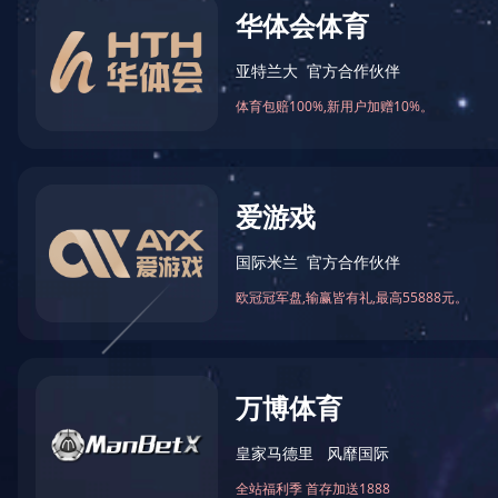
联系我们
新闻导航
公司动态
振动盘知识
常见问答
振动盘知识
揭秘振动盘底座如何鉴别好坏
福州道同带你认识什么是振动盘
振动盘厂家告诉你振动盘振动乏力或过慢的原因
浅析振动盘工作原理
精密振动盘