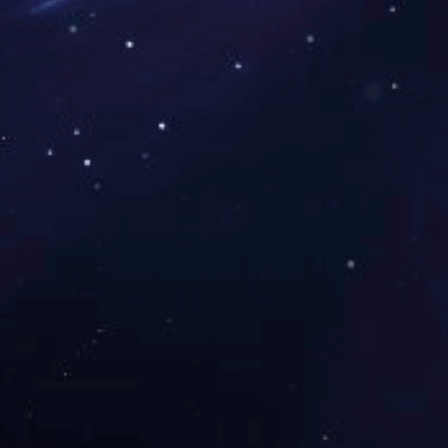
8.影响调节的另一个因素是螺钉的延展性。一般来
9.振动频率也受振动器下部焊点开裂的影响。a .顶板
容易感觉到)。
10.另一种常见但不容易注意到的情况是，橡胶支脚
11.应特别注意顶板和振动体之间的牢固连接。重新
12.此外，不要将顶板从紧固螺栓中向外拉，即使它
不进入定位料座，造成物料堵塞和掉落，降低进料速度
上一条：
导致振动盘升温过高最常见的九大原因和处理办法
下