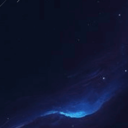
3.本体应该被忽略，但是它的程度必须是有限的。
4.随着时间的推移，簧片将逐渐变硬，导致过度调整
5.如果添加钢筘，仍然会感觉不充分并可能断裂，这
坚硬的物体碰撞，看看是否损坏。
6.如果你想找到断裂的钢筘，你应该先检查薄的钢
7.确保螺钉足够长，以便将簧片紧固到底座上。