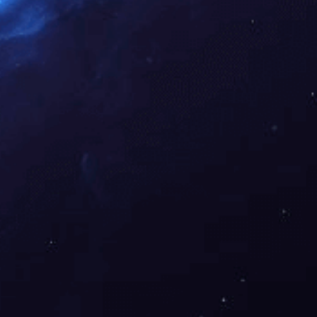
情况下，芦苇的破裂不容易看到。钢筘可以被移除，并与